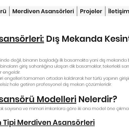
rü
Merdiven Asansörleri
Projeler
İletişi
sansörleri:
Dış Mekanda Kesinti
 içinde değil, binanın başladığı ilk basamakta yani dış mekanda 
binaların giriş sahanlığına ulaşan dik basamaklar, tekerlekli sa
r engeldir.
i engelleri tamamen ortadan kaldırarak her türlü yapının girişini u
elsiz hale getiren profesyonel dış mekan çözümleridir.
Asansörü Modelleri
Nelerdir?
ak sayısına ve mimari imkanlara göre iki ana model öne çıkmak
m Tipi Merdiven Asansörleri