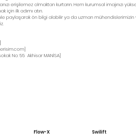
nızı erişilemez olmaktan kurtarın. Hem kurumsal imajınızı yüks
k için ilk adımı atın.
izimle paylaşarak ön bilgi alabilir ya da uzman mühendislerimiz
z.
]
erisim.com
]
 sokak No: 55 Akhisar MANİSA]
Flow-X
Swilift