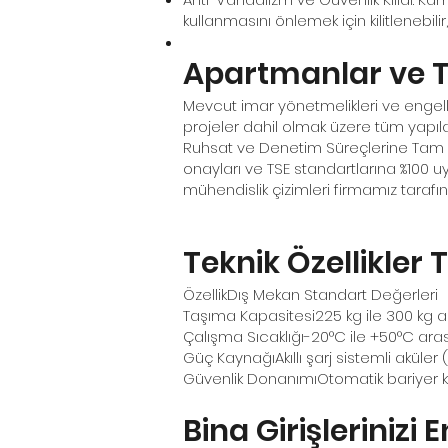
kullanmasını önlemek için kilitlenebil
Apartmanlar ve Ti
Mevcut imar yönetmelikleri ve engelli
projeler dahil olmak üzere tüm yapıları
Ruhsat ve Denetim Süreçlerine Tam Uyu
onayları ve TSE standartlarına %100 u
mühendislik çizimleri firmamız tarafın
Teknik Özellikler 
ÖzellikDış Mekan Standart Değerleri
Taşıma Kapasitesi225 kg ile 300 kg ara
Çalışma Sıcaklığı-20°C ile +50°C ar
Güç KaynağıAkıllı şarj sistemli aküler 
Güvenlik DonanımıOtomatik bariyer kol
Bina Girişlerinizi 