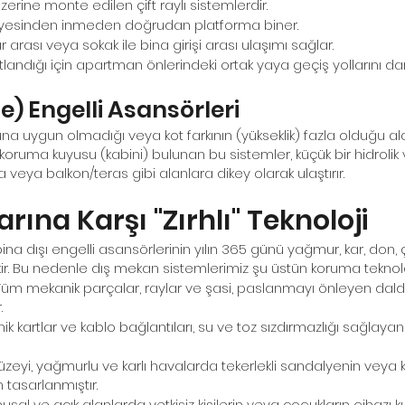
rine monte edilen çift raylı sistemlerdir.
dalyesinden inmeden doğrudan platforma biner.
 arası veya sokak ile bina girişi arası ulaşımı sağlar.
landığı için apartman önlerindeki ortak yaya geçiş yollarını da
e) Engelli Asansörleri
a uygun olmadığı veya kot farkının (yükseklik) fazla olduğu a
 koruma kuyusu (kabini) bulunan bu sistemler, küçük bir hidrolik
a veya balkon/teras gibi alanlara dikey olarak ulaştırır.
rına Karşı "Zırhlı" Teknoloji
bina dışı engelli asansörlerinin yılın 365 günü yağmur, kar, don, 
ir. Bu nedenle dış mekan sistemlerimiz şu üstün koruma teknoloji
 Tüm mekanik parçalar, raylar ve şasi, paslanmayı önleyen da
.
onik kartlar ve kablo bağlantıları, su ve toz sızdırmazlığı sağlay
zeyi, yağmurlu ve karlı havalarda tekerlekli sandalyenin veya 
 tasarlanmıştır.
usal ve açık alanlarda yetkisiz kişilerin veya çocukların cihazı