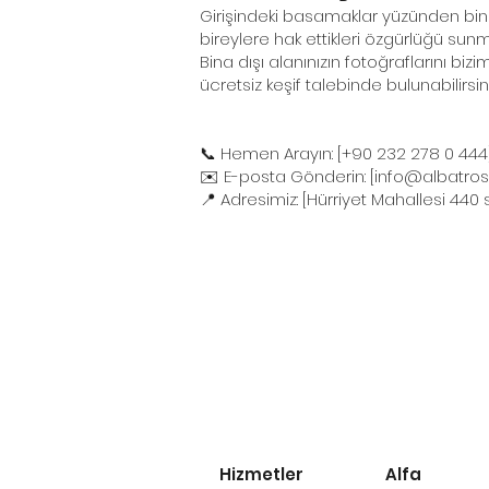
Girişindeki basamaklar yüzünden bina
bireylere hak ettikleri özgürlüğü sunma
Bina dışı alanınızın fotoğraflarını b
ücretsiz keşif talebinde bulunabilirsini
📞 Hemen Arayın: [+90 232 278 0 444
✉️ E-posta Gönderin: [
info@albatros
📍 Adresimiz: [Hürriyet Mahallesi 440
Hizmetler
Alfa