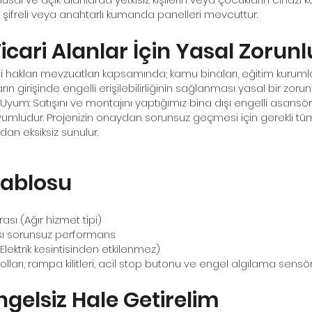
ir, şifreli veya anahtarlı kumanda panelleri mevcuttur.
cari Alanlar İçin Yasal Zorunl
 hakları mevzuatları kapsamında; kamu binaları, eğitim kurumları
n girişinde engelli erişilebilirliğinin sağlanması yasal bir zorunl
m: Satışını ve montajını yaptığımız bina dışı engelli asansörl
yumludur. Projenizin onaydan sorunsuz geçmesi için gerekli tüm 
dan eksiksiz sunulur.
Tablosu
sı (Ağır hizmet tipi)
ası sorunsuz performans
(Elektrik kesintisinden etkilenmez)
ları, rampa kilitleri, acil stop butonu ve engel algılama sensör
Engelsiz Hale Getirelim