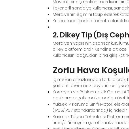
Mevcut bir dış mekan merdiveninin üze
Tekerlekli sandalye kullanıcısı, san
Merdivenin eğimini takip ederek katlar
Kullanılmadığında otomatik olarak kat
2. Dikey Tip (Dış Ceph
Merdiven yapısının asansör kurulumun
dikey platformlardır. Kendine ait özel
kullanıcısını doğrudan bina giriş katın
Zorlu Hava Koşulla
İç mekan cihazlarından farklı olarak, 
şartlarına kesintisiz dayanması gerek
Korozyon ve Paslanmazlık Garantisi:
paslanmaz çelik malzemeden üretilir
Yüksek IP Koruma Sınıfı: Motor, elektr
(IP65/IP67 standartlarında) içindedir.
Kaymaz Taban Teknolojisi: Platform yü
tırtıklı/alüminyum çetelli malzemeden
Anti-Vandalizm ve Güvenlik Kilidi: Kam