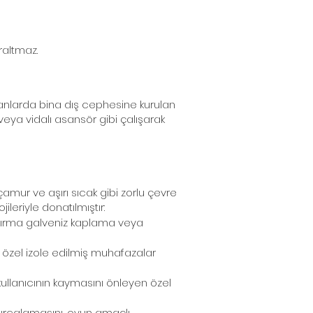
raltmaz.
lanlarda bina dış cephesine kurulan
 veya vidalı asansör gibi çalışarak
çamur ve aşırı sıcak gibi zorlu çevre
leriyle donatılmıştır:
ldırma galveniz kaplama veya
an özel izole edilmiş muhafazalar
kullanıcının kaymasını önleyen özel
 kurcalamasını, oyun amaçlı