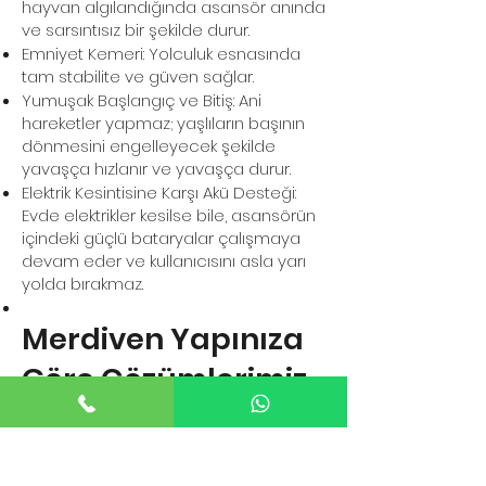
hayvan algılandığında asansör anında
ve sarsıntısız bir şekilde durur.
Emniyet Kemeri: Yolculuk esnasında
tam stabilite ve güven sağlar.
Yumuşak Başlangıç ve Bitiş: Ani
hareketler yapmaz; yaşlıların başının
dönmesini engelleyecek şekilde
yavaşça hızlanır ve yavaşça durur.
Elektrik Kesintisine Karşı Akü Desteği:
Evde elektrikler kesilse bile, asansörün
içindeki güçlü bataryalar çalışmaya
devam eder ve kullanıcısını asla yarı
yolda bırakmaz.
Merdiven Yapınıza
Göre Çözümlerimiz
Merdiven TipiSunulan ÇözümAvantajı
Düz MerdivenlerStandart Düz Hat
AsansörüHızlı montaj, en ekonomik ve
bütçe dostu çözüm.