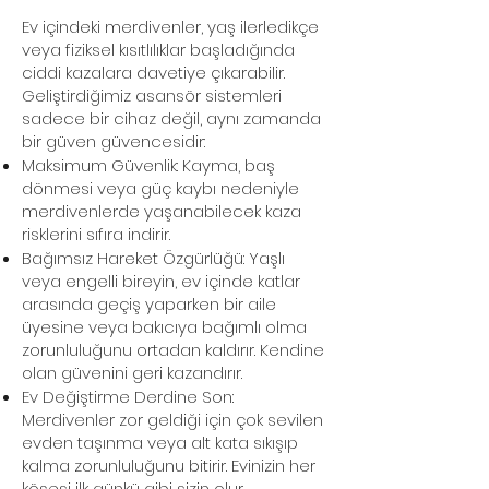
Ev içindeki merdivenler, yaş ilerledikçe
veya fiziksel kısıtlılıklar başladığında
ciddi kazalara davetiye çıkarabilir.
Geliştirdiğimiz asansör sistemleri
sadece bir cihaz değil, aynı zamanda
bir güven güvencesidir:
Maksimum Güvenlik: Kayma, baş
dönmesi veya güç kaybı nedeniyle
merdivenlerde yaşanabilecek kaza
risklerini sıfıra indirir.
Bağımsız Hareket Özgürlüğü: Yaşlı
veya engelli bireyin, ev içinde katlar
arasında geçiş yaparken bir aile
üyesine veya bakıcıya bağımlı olma
zorunluluğunu ortadan kaldırır. Kendine
olan güvenini geri kazandırır.
Ev Değiştirme Derdine Son:
Merdivenler zor geldiği için çok sevilen
evden taşınma veya alt kata sıkışıp
kalma zorunluluğunu bitirir. Evinizin her
köşesi ilk günkü gibi sizin olur.