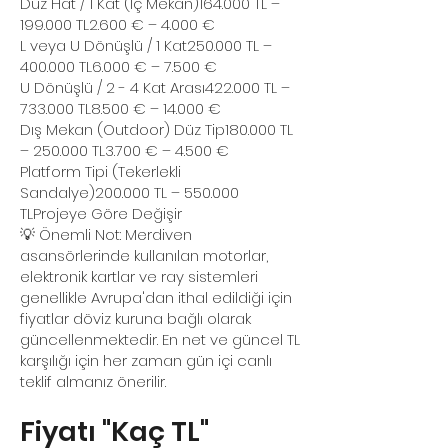
Düz Hat / 1 Kat (İç Mekan)164.000 TL –
199.000 TL2.600 € – 4.000 €
L veya U Dönüşlü / 1 Kat250.000 TL –
400.000 TL6.000 € – 7.500 €
U Dönüşlü / 2 - 4 Kat Arası422.000 TL –
733.000 TL8.500 € – 14.000 €
Dış Mekan (Outdoor) Düz Tip180.000 TL
– 250.000 TL3.700 € – 4.500 €
Platform Tipi (Tekerlekli
Sandalye)200.000 TL – 550.000
TLProjeye Göre Değişir
💡 Önemli Not: Merdiven
asansörlerinde kullanılan motorlar,
elektronik kartlar ve ray sistemleri
genellikle Avrupa'dan ithal edildiği için
fiyatlar döviz kuruna bağlı olarak
güncellenmektedir. En net ve güncel TL
karşılığı için her zaman gün içi canlı
teklif almanız önerilir.
Fiyatı "Kaç TL"