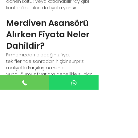
dönen koltuk veya katlanabilir ray gibi
konfor özellikleri de fiyata yansır.
Merdiven Asansörü
Alırken Fiyata Neler
Dahildir?
Firmamızdan alacağınız fiyat
tekliflerinde sonradan hiçbir sürpriz
maliyetle karşılaşmazsınız.
Sunduğumuz fiyatlara genellikle şunlar
dahildir:
Ücretsiz Keşif ve Ölçülendirme: Teknik
ekibimiz merdiveninizi inceler ve sıfır
hata ile ölçü alır.
Montaj ve İşçilik: Profesyonel kurulum
ekibimiz asansörü güvenli bir şekilde
teslim eder.
2 Yıl Garanti ve Teknik Destek: Tüm
ürünlerimiz imalat ve montaj