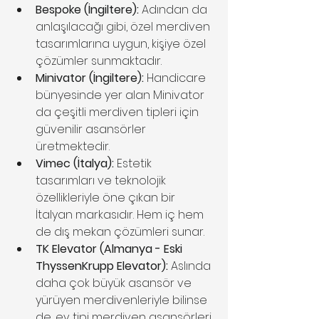
Bespoke (İngiltere):
 Adından da 
anlaşılacağı gibi, özel merdiven 
tasarımlarına uygun, kişiye özel 
çözümler sunmaktadır.
Minivator (İngiltere):
 Handicare 
bünyesinde yer alan Minivator 
da çeşitli merdiven tipleri için 
güvenilir asansörler 
üretmektedir.
Vimec (İtalya):
 Estetik 
tasarımları ve teknolojik 
özellikleriyle öne çıkan bir 
İtalyan markasıdır. Hem iç hem 
de dış mekan çözümleri sunar.
TK Elevator (Almanya - Eski 
ThyssenKrupp Elevator):
 Aslında 
daha çok büyük asansör ve 
yürüyen merdivenleriyle bilinse 
de, ev tipi merdiven asansörleri 