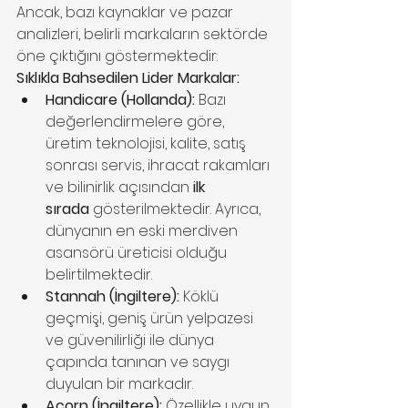
Ancak, bazı kaynaklar ve pazar 
analizleri, belirli markaların sektörde 
öne çıktığını göstermektedir:
Sıklıkla Bahsedilen Lider Markalar:
Handicare (Hollanda):
 Bazı 
değerlendirmelere göre, 
üretim teknolojisi, kalite, satış 
sonrası servis, ihracat rakamları 
ve bilinirlik açısından 
ilk 
sırada
 gösterilmektedir. Ayrıca, 
dünyanın en eski merdiven 
asansörü üreticisi olduğu 
belirtilmektedir.
Stannah (İngiltere):
 Köklü 
geçmişi, geniş ürün yelpazesi 
ve güvenilirliği ile dünya 
çapında tanınan ve saygı 
duyulan bir markadır.
Acorn (İngiltere):
 Özellikle uygun 