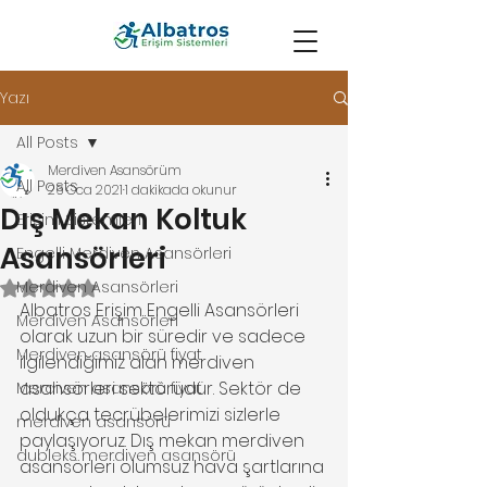
Yazı
All Posts
Merdiven Asansörüm
All Posts
26 Oca 2021
1 dakikada okunur
Dış Mekan Koltuk
Erişim Sistemleri
Asansörleri
Engelli Merdiven Asansörleri
Merdiven Asansörleri
5 üzerinden NaN yıldız
Albatros Erişim Engelli Asansörleri 
Merdiven Asansörleri
olarak uzun bir süredir ve sadece 
Merdiven asansörü fiyat
ilgilendiğimiz alan merdiven 
asansörleri sektörüdür. Sektör de 
Merdiven asansörü fiyat
oldukça tecrübelerimizi sizlerle 
merdiven asansörü
paylaşıyoruz. Dış mekan merdiven 
dubleks merdiven asansörü
asansörleri olumsuz hava şartlarına 