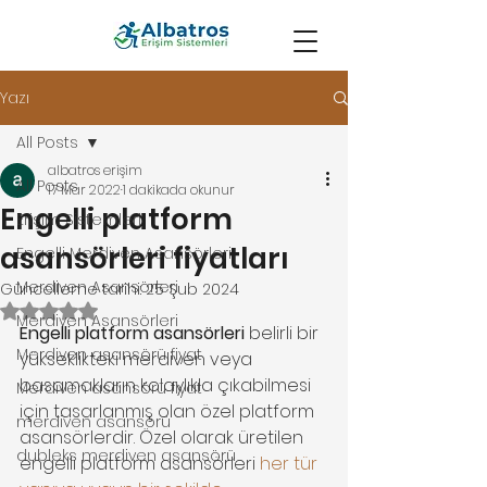
Yazı
All Posts
albatros erişim
All Posts
17 Mar 2022
1 dakikada okunur
Engelli platform
Erişim Sistemleri
asansörleri fiyatları
Engelli Merdiven Asansörleri
Merdiven Asansörleri
Güncelleme tarihi:
25 Şub 2024
5 üzerinden NaN yıldız
Merdiven Asansörleri
Engelli platform asansörleri
 belirli bir 
Merdiven asansörü fiyat
yükseklikteki merdiven veya 
basamakların kolaylıkla çıkabilmesi 
Merdiven asansörü fiyat
için tasarlanmış olan özel platform 
merdiven asansörü
asansörlerdir. Özel olarak üretilen 
dubleks merdiven asansörü
engelli platform asansörleri 
her tür 