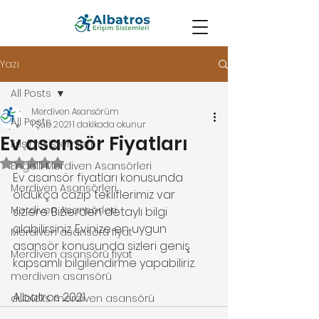
Yazı
All Posts
Merdiven Asansörüm
All Posts
1 Şub 2021
1 dakikada okunur
Ev asansör Fiyatları
Erişim Sistemleri
5 üzerinden NaN yıldız
Engelli Merdiven Asansörleri
Ev asansör fiyatları konusunda 
Merdiven Asansörleri
oldukça cazip tekliflerimiz var 
Merdiven Asansörleri
sizlere. Bizlerden detaylı bilgi 
alabilirsiniz. Evinize en uygun 
Merdiven asansörü fiyat
asansör konusunda sizleri geniş 
Merdiven asansörü fiyat
kapsamlı bilgilendirme yapabiliriz. 
merdiven asansörü
Albatros 2021
dubleks merdiven asansörü