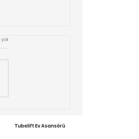
 yok
w-X Merdiven
sörü ile Tanışın
Tubelift Ev Asansörü