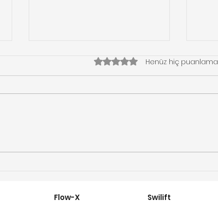
5 üzerinden 0 yıldız
Henüz hiç puanlama
Yaşam Alanlarınızda
Flo
Özgürlüğü Yakalayın:
Asan
Homeglide Merdiven
Asansörü
Flow-X
Swilift