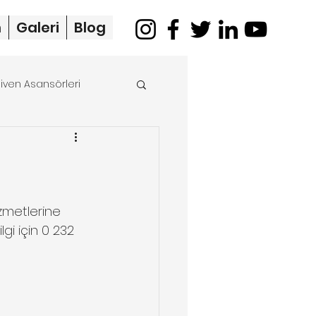
m
Galeri
Blog
iven Asansörleri
merdiven asansörü
zmetlerine 
gi için 0 232 