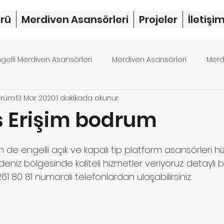
rü
Merdiven Asansörleri
Projeler
İletişi
ngelli Merdiven Asansörleri
Merdiven Asansörleri
Merd
örüm
13 Mar 2020
1 dakikada okunur
rdiven asansörü fiyat
merdiven asansörü
dubleks 
s Erişim bodrum
ıldız
de engelli açık ve kapalı tip platform asansörleri hi
eniz bölgesinde kaliteli hizmetler veriyoruz. detaylı bil
61 80 81 numaralı telefonlardan ulaşabilirsiniz.