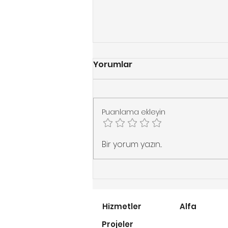
Yorumlar
Puanlama ekleyin
Dönel Merdivenlerde
Bir yorum yazın...
Maksimum Konfor: Flow-
X Merdiven Asansörü
Hizmetler
Alfa
Projeler