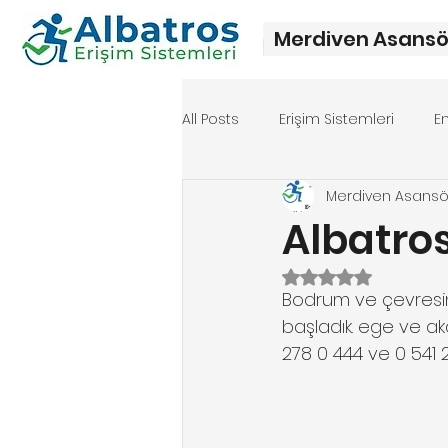
Merdiven Asansö
All Posts
Erişim Sistemleri
E
Merdiven Asans
Merdiven asansörü fiyat
Me
Albatro
5 üzerinden NaN y
Bodrum ve çevresin 
başladık. ege ve akd
278 0 444 ve 0 541 2