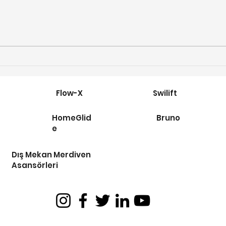
Merdiven Asansörleri
Alba
Engelli Asansörü müdür?
Enge
Fiya
Flow-X
Swilift
HomeGlid
Bruno
e
Dış Mekan Merdiven
Asansörleri