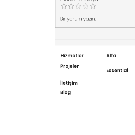
Merdiven Asansörü
Bir yorum yazın...
Alırken Dikkat Edilmesi
Gereken 5 Altın Kural
Hizmetler
Alfa
Projeler
Essential
İletişim
Blog