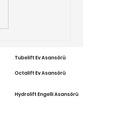
tros Erişim 2026
lli Merdiven Asansör
tları
Tubelift Ev Asansörü
Octalift Ev Asansörü
Hydrolift Engelli Asansörü