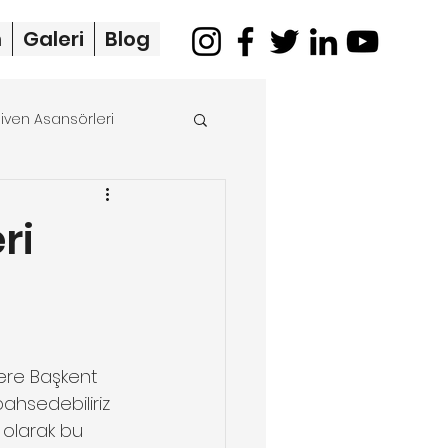
m
Galeri
Blog
iven Asansörleri
merdiven asansörü
ri
zlere Başkent 
hsedebiliriz 
 olarak bu 