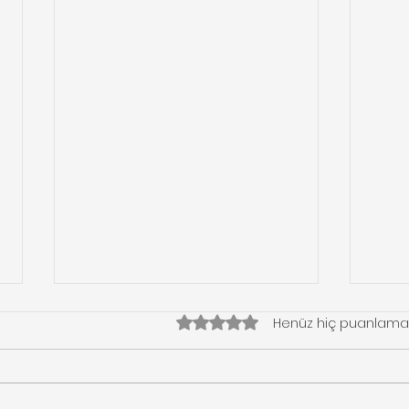
5 üzerinden 0 yıldız
Henüz hiç puanlama