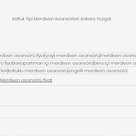
Koltuk Tipi Merdiven Asansörleri Ankara Yozgat
diven asansörü fiyat
yaşlı merdiven asansörü
merdiven asans
 fiyatları
apartman içi merdiven asansörü
bina içi merdiven 
leri
koltuklu merdiven asansörü
engelli merdiven asansörü
Merdiven asansörü fiyat