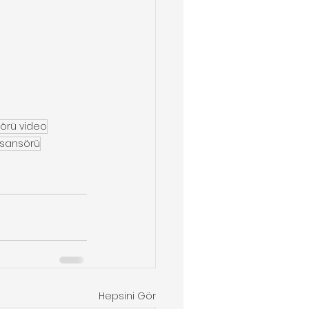
örü video
asansörü
Hepsini Gör