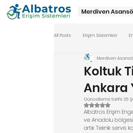
Merdiven Asansö
All Posts
Erişim Sistemleri
E
Merdiven Asans
Merdiven asansörü fiyat
Me
Koltuk T
Ankara 
Güncelleme tarihi:
25 Ş
5 üzerinden NaN y
Albatros Erişim Engel
ve Anadolu bölgesi
artık. Teknik servi