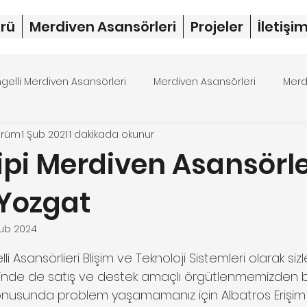
rü
Merdiven Asansörleri
Projeler
İletişi
ngelli Merdiven Asansörleri
Merdiven Asansörleri
Merd
örüm
1 Şub 2021
1 dakikada okunur
rdiven asansörü fiyat
merdiven asansörü
dubleks 
ipi Merdiven Asansörle
Yozgat
ub 2024
ıldız
li Asansörlieri Blişim ve Teknoloji Sistemleri olarak si
nde de satış ve destek amaçlı örgütlenmemizden ba
s konusunda problem yaşamamanız için Albatros Erişim