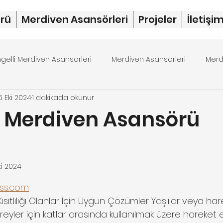
rü
Merdiven Asansörleri
Projeler
İletişi
ngelli Merdiven Asansörleri
Merdiven Asansörleri
Merd
6 Eki 2024
1 dakikada okunur
rdiven asansörü fiyat
merdiven asansörü
dubleks 
u Merdiven Asansörü
ı
ki 2024
ıldız
ss.com
Kısıtlılığı Olanlar İçin Uygun Çözümler Yaşlılar veya har
ireyler için katlar arasında kullanılmak üzere hareket