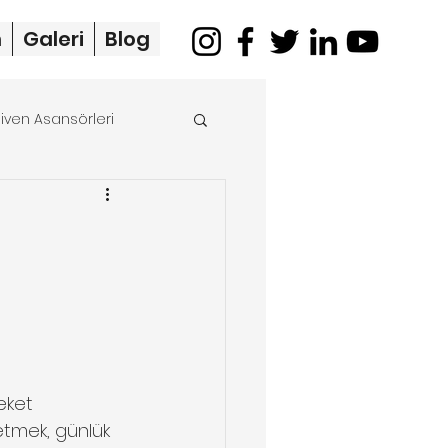
m
Galeri
Blog
iven Asansörleri
merdiven asansörü
eket 
 etmek, günlük 