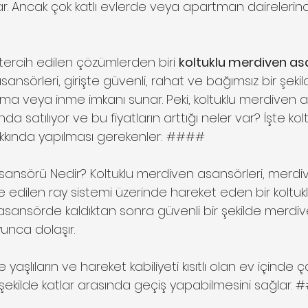
ar. Ancak çok katlı evlerde veya apartman dairelerin
ercih edilen çözümlerden biri 
koltuklu merdiven asa
ansörleri, girişte güvenli, rahat ve bağımsız bir şekil
a veya inme imkanı sunar. Peki, koltuklu merdiven a
ında satılıyor ve bu fiyatların arttığı neler var? İşte k
akkında yapılması gerekenler: #### 
sansörü Nedir? Koltuklu merdiven asansörleri, merdiv
e edilen ray sistemi üzerinde hareket eden bir koltuk
ı, asansörde kaldıktan sonra güvenli bir şekilde merdi
nca dolaşır. 
le yaşlıların ve hareket kabiliyeti kısıtlı olan ev içinde 
 şekilde katlar arasında geçiş yapabilmesini sağlar.