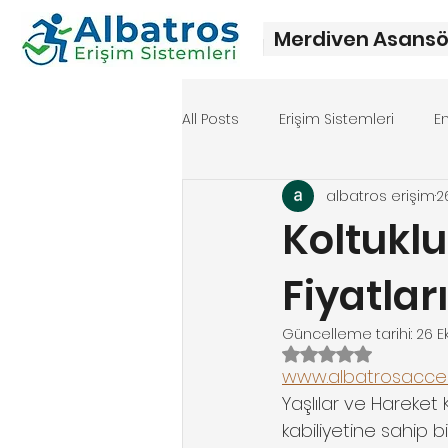
Merdiven Asansö
All Posts
Erişim Sistemleri
E
albatros erişim
2
Merdiven asansörü fiyat
Me
Koltukl
Fiyatlar
Güncelleme tarihi:
26 E
5 üzerinden NaN y
www.albatrosacce
Yaşlılar ve Hareket 
kabiliyetine sahip b