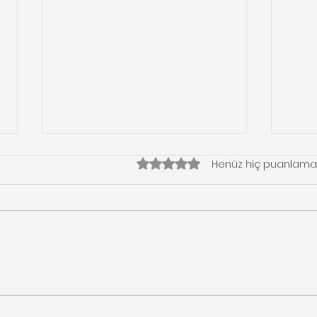
5 üzerinden 0 yıldız
Henüz hiç puanlama
Yaşam Alanlarınızda
Flo
Özgürlüğü Yakalayın:
Asan
Homeglide Merdiven