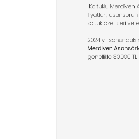
 Koltuklu Merdiven Asansörü Fiyatları Ne Kadardır? Koltuklu merdiven asansörlerinin 
fiyatları, asansörün
koltuk özellikleri ve
2024 yılı sonundaki 
Merdiven Asansörl
genellikle 80.000 TL