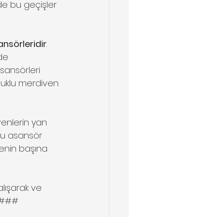
de bu geçişler 
nsörleridir
. 
de 
sansörleri 
oltuklu merdiven 
enlerin yan 
lu asansör 
venin başına 
çalışarak ve 
 ####