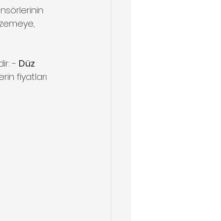
alzemeye, 
r: - 
Düz 
in fiyatları 