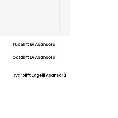
w-X Merdiven
sörü ile Tanışın
Tubelift Ev Asansörü
Octalift Ev Asansörü
Hydrolift Engelli Asansörü