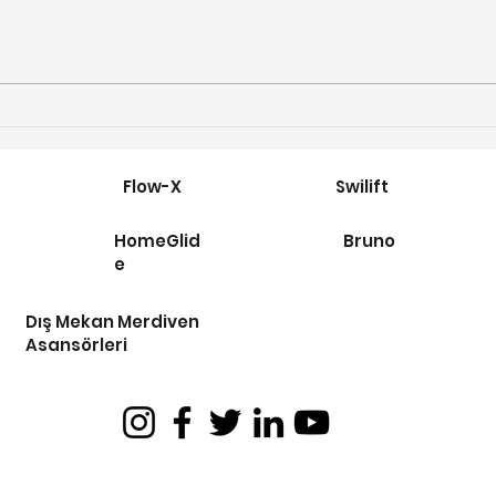
Yaşam Alanlarınızda
Flo
Özgürlüğü Yakalayın:
Asan
Homeglide Merdiven
Asansörü
Flow-X
Swilift
HomeGlid
Bruno
e
Dış Mekan Merdiven
Asansörleri