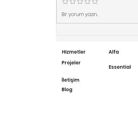
Dönel Merdivenlerde
Bir yorum yazın...
Maksimum Konfor: Flow-
X Merdiven Asansörü
Hizmetler
Alfa
Projeler
Essential
İletişim
Blog