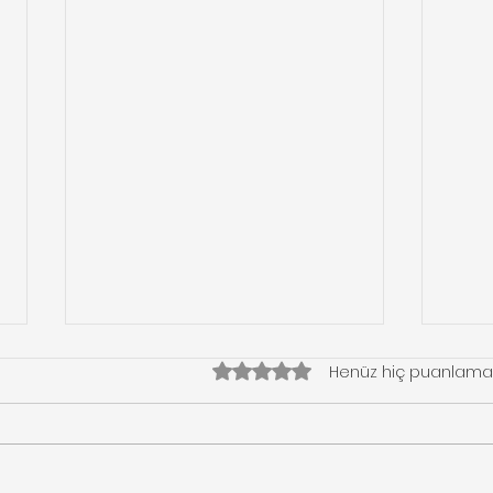
5 üzerinden 0 yıldız
Henüz hiç puanlama