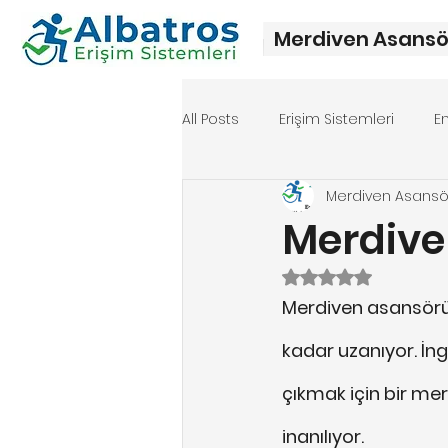
Merdiven Asansö
All Posts
Erişim Sistemleri
E
Merdiven Asans
Merdiven asansörü fiyat
Me
Merdiv
5 üzerinden NaN y
Merdiven asansörü t
kadar uzanıyor. İngi
çıkmak için bir mer
inanılıyor.