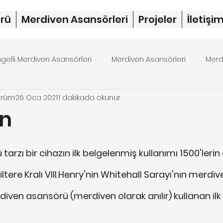
rü
Merdiven Asansörleri
Projeler
İletişi
ngelli Merdiven Asansörleri
Merdiven Asansörleri
Merd
örüm
26 Oca 2021
1 dakikada okunur
rdiven asansörü fiyat
merdiven asansörü
dubleks 
en
ıldız
arzı bir cihazın ilk belgelenmiş kullanımı 1500'lerin 
ltere Kralı VIII.Henry'nin Whitehall Sarayı'nın merdiv
diven asansörü (merdiven olarak anılır) kullanan ilk