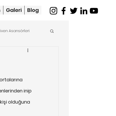
m
Galeri
Blog
iven Asansörleri
merdiven asansörü
ortalarına 
enlerinden inip 
 kişi olduğuna 