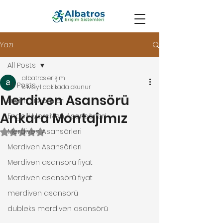
Yazı
All Posts
albatros erişim
All Posts
5 May
1 dakikada okunur
Merdiven Asansörü
Erişim Sistemleri
Ankara Montajımız
Engelli Merdiven Asansörleri
Merdiven Asansörleri
5 üzerinden NaN yıldız
Merdiven Asansörleri
Merdiven asansörü fiyat
Merdiven asansörü fiyat
merdiven asansörü
dubleks merdiven asansörü