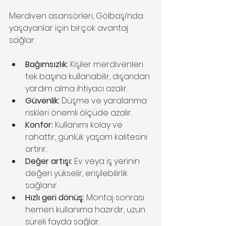
Merdiven asansörleri, Gölbaşı’nda 
yaşayanlar için birçok avantaj 
sağlar:
Bağımsızlık:
 Kişiler merdivenleri 
tek başına kullanabilir, dışarıdan 
yardım alma ihtiyacı azalır.
Güvenlik:
 Düşme ve yaralanma 
riskleri önemli ölçüde azalır.
Konfor:
 Kullanımı kolay ve 
rahattır, günlük yaşam kalitesini 
artırır.
Değer artışı:
 Ev veya iş yerinin 
değeri yükselir, erişilebilirlik 
sağlanır.
Hızlı geri dönüş:
 Montaj sonrası 
hemen kullanıma hazırdır, uzun 
süreli fayda sağlar.