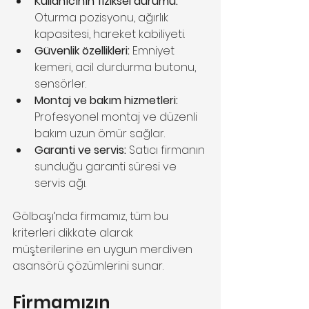
Kullanıcının fiziksel durumu:
Oturma pozisyonu, ağırlık 
kapasitesi, hareket kabiliyeti.
Güvenlik özellikleri:
 Emniyet 
kemeri, acil durdurma butonu, 
sensörler.
Montaj ve bakım hizmetleri:
Profesyonel montaj ve düzenli 
bakım uzun ömür sağlar.
Garanti ve servis:
 Satıcı firmanın 
sunduğu garanti süresi ve 
servis ağı.
Gölbaşı’nda firmamız, tüm bu 
kriterleri dikkate alarak 
müşterilerine en uygun merdiven 
asansörü çözümlerini sunar.
Firmamızın 