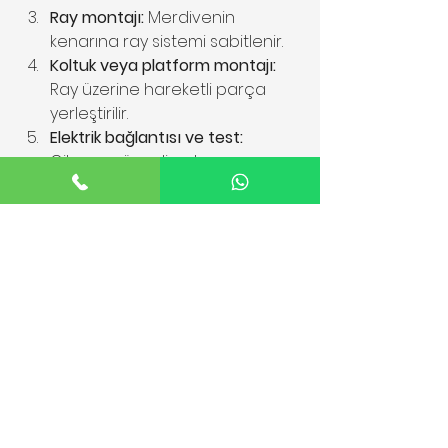
Ray montajı:
 Merdivenin 
kenarına ray sistemi sabitlenir.
Koltuk veya platform montajı:
Ray üzerine hareketli parça 
yerleştirilir.
Elektrik bağlantısı ve test:
Cihazın güvenli çalışması 
sağlanır.
Kullanıcı eğitimi:
 Kullanıcıya 
cihazın kullanımı öğretilir.
Montaj sonrası düzenli bakım ile 
cihazın performansı korunur.
Merdiven Asansörleri 
İçin Bakım ve Güvenlik
Merdiven asansörlerinin uzun 