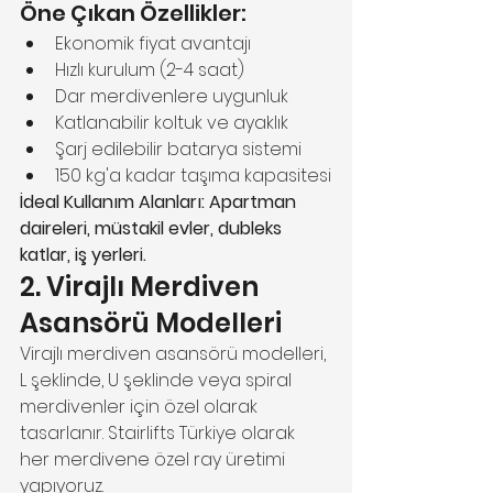
Öne Çıkan Özellikler:
Ekonomik fiyat avantajı
Hızlı kurulum (2-4 saat)
Dar merdivenlere uygunluk
Katlanabilir koltuk ve ayaklık
Şarj edilebilir batarya sistemi
150 kg'a kadar taşıma kapasitesi
İdeal Kullanım Alanları: Apartman 
daireleri, müstakil evler, dubleks 
katlar, iş yerleri.
2. Virajlı Merdiven 
Asansörü Modelleri
Virajlı merdiven asansörü modelleri, 
L şeklinde, U şeklinde veya spiral 
merdivenler için özel olarak 
tasarlanır. Stairlifts Türkiye olarak 
her merdivene özel ray üretimi 
yapıyoruz.