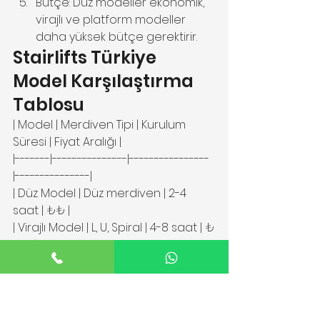
Bütçe: Düz modeller ekonomik, 
virajlı ve platform modeller 
daha yüksek bütçe gerektirir.
Stairlifts Türkiye 
Model Karşılaştırma 
Tablosu
| Model | Merdiven Tipi | Kurulum 
Süresi | Fiyat Aralığı |
|-------|---------------|----------------
|---------------|
| Düz Model | Düz merdiven | 2-4 
saat | ₺₺ |
| Virajlı Model | L, U, Spiral | 4-8 saat | ₺
₺₺ |
| Dış Mekan | Her tip | 4-8 saat | ₺₺₺ |
| Platform | Düz/Virajlı | 1-2 gün | ₺₺₺
₺ |
| Ayakta Kullanım | Düz merdiven | 2-