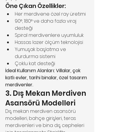
Öne Çıkan Özellikler:
Her merdivene özel ray üretimi
90°, 180° ve daha fazla viraj 
desteği
Spiral merdivenlere uyumluluk
Hassas lazer ölçüm teknolojisi
Yumuşak başlatma ve 
durdurma sistemi
Çoklu kat desteği
İdeal Kullanım Alanları: Villalar, çok 
katlı evler, tarihi binalar, özel tasarım 
merdivenler.
3. Dış Mekan Merdiven 
Asansörü Modelleri
Dış mekan merdiven asansörü 
modelleri, bahçe girişleri, teras 
merdivenleri ve bina dış cepheleri 