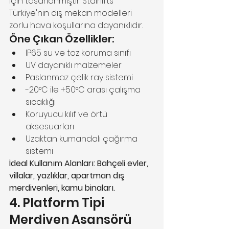
için tasarlanmıştır. Stairlifts 
Türkiye'nin dış mekan modelleri 
zorlu hava koşullarına dayanıklıdır.
Öne Çıkan Özellikler:
IP65 su ve toz koruma sınıfı
UV dayanıklı malzemeler
Paslanmaz çelik ray sistemi
-20°C ile +50°C arası çalışma 
sıcaklığı
Koruyucu kılıf ve örtü 
aksesuarları
Uzaktan kumandalı çağırma 
sistemi
İdeal Kullanım Alanları: Bahçeli evler, 
villalar, yazlıklar, apartman dış 
merdivenleri, kamu binaları.
4. Platform Tipi 
Merdiven Asansörü 