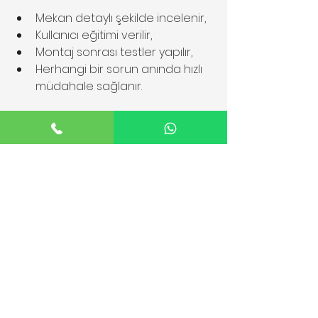
Mekan detaylı şekilde incelenir,
Kullanıcı eğitimi verilir,
Montaj sonrası testler yapılır,
Herhangi bir sorun anında hızlı 
müdahale sağlanır.
Bu yaklaşım, müşterilerin uzun süre 
sorunsuz kullanım deneyimi 
yaşamasını sağlar.
Merdiven Asansörü 
Bakımı ve Güvenliği
Merdiven asansörlerinin düzenli 
bakımı, güvenli kullanım için şarttır. 
Albatros Erişim, bakım hizmetlerinde: