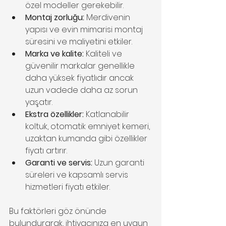
özel modeller gerekebilir.
Montaj zorluğu:
 Merdivenin 
yapısı ve evin mimarisi montaj 
süresini ve maliyetini etkiler.
Marka ve kalite:
 Kaliteli ve 
güvenilir markalar genellikle 
daha yüksek fiyatlıdır ancak 
uzun vadede daha az sorun 
yaşatır.
Ekstra özellikler:
 Katlanabilir 
koltuk, otomatik emniyet kemeri, 
uzaktan kumanda gibi özellikler 
fiyatı artırır.
Garanti ve servis:
 Uzun garanti 
süreleri ve kapsamlı servis 
hizmetleri fiyatı etkiler.
Bu faktörleri göz önünde 
bulundurarak, ihtiyacınıza en uygun 