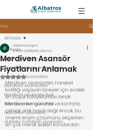
Yazı
All Posts
albatros erişim
All Posts
9 Nis
3 dakikada okunur
Merdiven Asansör
Erişim Sistemleri
Fiyatlarını Anlamak
Engelli Merdiven Asansörleri
Merdiven Asansörleri
5 üzerinden NaN yıldız
Merdiven asansörleri, hareket 
Merdiven Asansörleri
kısıtlılığı yaşayan bireyler için evdeki 
Merdiven asansörü fiyat
en büyük kolaylıklardan biridir. 
Merdivenleri güvenle ve konforla 
Merdiven asansörü fiyat
çıkmak artık hayal değil. Ancak, bu 
merdiven asansörü
önemli erişim çözümünü seçerken 
dubleks merdiven asansörü
en çok merak edilen konulardan 