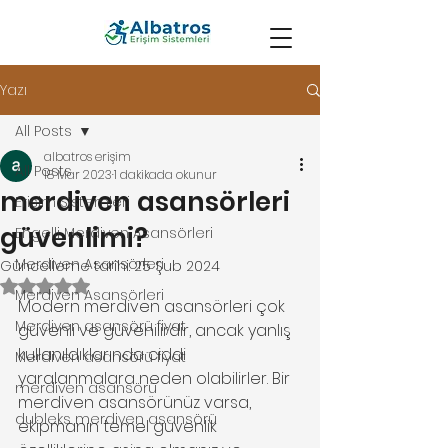
Yazı
All Posts
albatros erişim
All Posts
18 Mar 2023
1 dakikada okunur
merdiven asansörleri
Erişim Sistemleri
güvenlimi?
Engelli Merdiven Asansörleri
Merdiven Asansörleri
Güncelleme tarihi:
25 Şub 2024
5 üzerinden NaN yıldız
Merdiven Asansörleri
Modern merdiven asansörleri çok 
Merdiven asansörü fiyat
güvenli ve güvenilirdir, ancak yanlış 
kullanıldıklarında ciddi 
Merdiven asansörü fiyat
yaralanmalara neden olabilirler. Bir 
merdiven asansörü
merdiven asansörünüz varsa, 
dubleks merdiven asansörü
ekipmanın temel güvenlik 