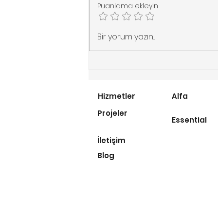
Puanlama ekleyin
Merdiven Asansörü
Bir yorum yazın...
Alırken Dikkat Edilmesi
Gereken 5 Altın Kural
Hizmetler
Alfa
Projeler
Essential
İletişim
Blog