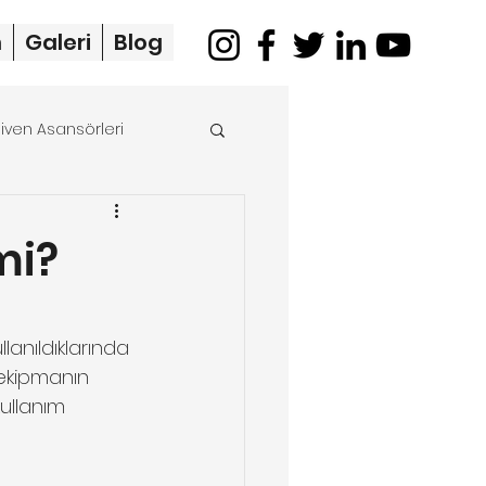
m
Galeri
Blog
iven Asansörleri
merdiven asansörü
mi?
anıldıklarında 
 ekipmanın 
ullanım 