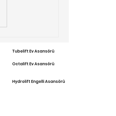
tros Erişim 2026
lli Merdiven Asansör
tları
Tubelift Ev Asansörü
Octalift Ev Asansörü
Hydrolift Engelli Asansörü