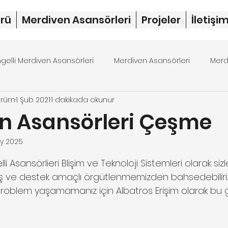
rü
Merdiven Asansörleri
Projeler
İletişi
ngelli Merdiven Asansörleri
Merdiven Asansörleri
Merd
örüm
1 Şub 2021
1 dakikada okunur
rdiven asansörü fiyat
merdiven asansörü
dubleks 
n Asansörleri Çeşme
y 2025
ıldız
lli Asansörlieri Blişim ve Teknoloji Sistemleri olarak si
 ve destek amaçlı örgütlenmemizden bahsedebiliriz a
oblem yaşamamanız için Albatros Erişim olarak bu gir