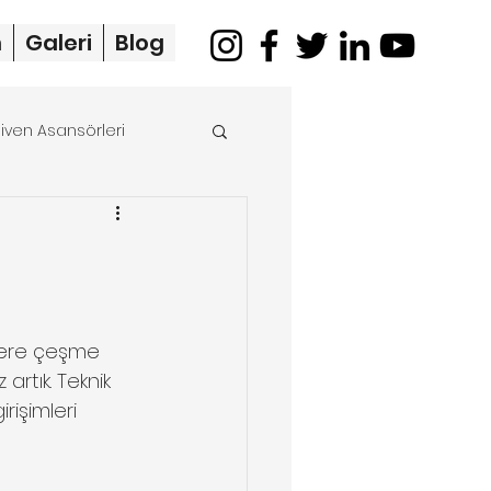
m
Galeri
Blog
iven Asansörleri
merdiven asansörü
zlere çeşme  
rtık. Teknik 
işimleri 