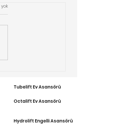
 yok
tros Erişim 2026
lli Merdiven Asansör
tları
Tubelift Ev Asansörü
Octalift Ev Asansörü
Hydrolift Engelli Asansörü