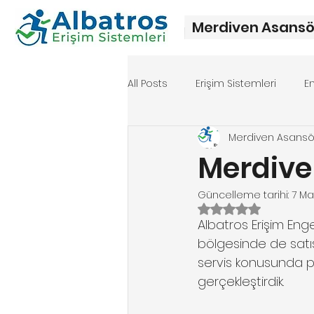
Merdiven Asansö
All Posts
Erişim Sistemleri
E
Merdiven Asans
Merdiven asansörü fiyat
Me
Merdive
Güncelleme tarihi:
7 Ma
5 üzerinden NaN y
Albatros Erişim Enge
bölgesinde de satış
servis konusunda pr
gerçekleştirdik. 