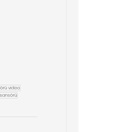
örü video
asansörü