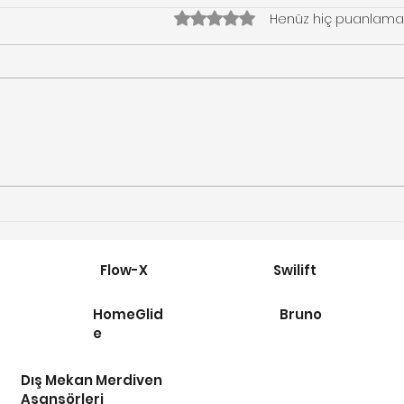
5 üzerinden 0 yıldız
Henüz hiç puanlama
Merdiven Asansörleri
Alba
Engelli Asansörü müdür?
Enge
Fiya
Flow-X
Swilift
HomeGlid
Bruno
e
Dış Mekan Merdiven
Asansörleri