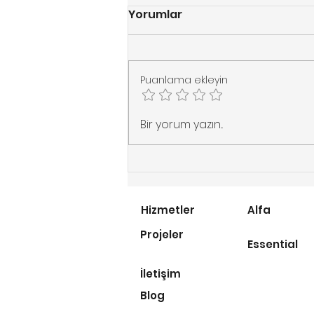
Yorumlar
Puanlama ekleyin
Merdiven Asansörü
Bir yorum yazın...
Alırken Dikkat Edilmesi
Gereken 5 Altın Kural
Hizmetler
Alfa
Projeler
Essential
İletişim
Blog