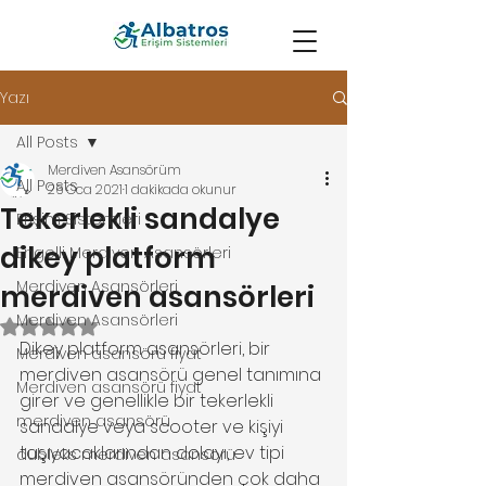
Yazı
All Posts
Merdiven Asansörüm
All Posts
26 Oca 2021
1 dakikada okunur
Tekerlekli sandalye
Erişim Sistemleri
dikey platform
Engelli Merdiven Asansörleri
Merdiven Asansörleri
merdiven asansörleri
Merdiven Asansörleri
5 üzerinden NaN yıldız
Dikey platform asansörleri, bir 
Merdiven asansörü fiyat
merdiven asansörü genel tanımına 
Merdiven asansörü fiyat
girer ve genellikle bir tekerlekli 
merdiven asansörü
sandalye veya scooter ve kişiyi 
taşıyacaklarından dolayı, ev tipi 
dubleks merdiven asansörü
merdiven asansöründen çok daha 