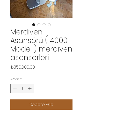
Merdiven
Asansörü ( 4000
Model ) merdiven
asansörleri
Fiyat
₺350.000,00
Adet
*
Sepete Ekle