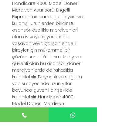
Handicare 4000 Model Dönerli 
Merdiven Asansörü, Engelli 
Ekipmanı'nın sunduğu en yeni ve 
kullanışlı ürünlerden biridir. Bu 
asansör, özellikle merdivenleri 
olan ev veya iş yerlerinde 
yaşayan veya çalışan engelli 
bireyler için mükemmel bir 
çözüm sunar. Kullanımı kolay ve 
güvenli olan bu asansör, döner 
merdivenlerde de rahatlıkla 
kullanılabilir. Dayanıklı ve sağlam 
yapısı sayesinde uzun yıllar 
boyunca güvenli bir şekilde 
kullanılabilir. Handicare 4000 
Model Dönerli Merdiven 
Asansörü, hem kullanıcıların hem 
de bakıcıların güvenliği 
düşünülerek tasarlanmıştır. Bu 
ürün, engelli bireylerin yaşam 